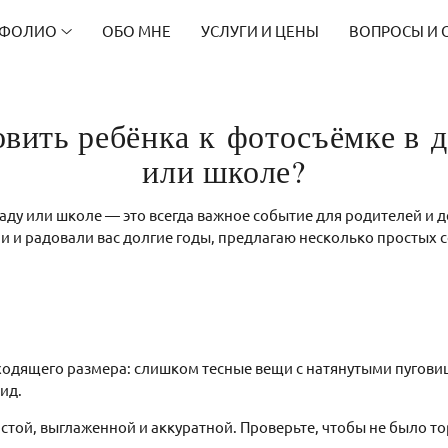
ТФОЛИО
ОБО МНЕ
УСЛУГИ И ЦЕНЫ
ВОПРОСЫ И 
овить ребёнка к фотосъёмке в д
или школе?
аду или школе — это всегда важное событие для родителей и 
 и радовали вас долгие годы, предлагаю несколько простых с
ходящего размера: слишком тесные вещи с натянутыми пугови
ид.
стой, выглаженной и аккуратной. Проверьте, чтобы не было т