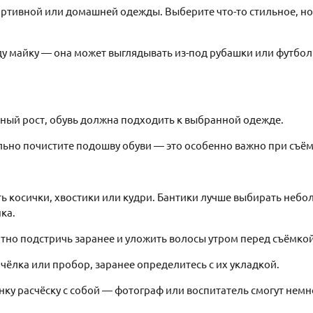
портивной или домашней одежды. Выберите что-то стильное, но
ду майку — она может выглядывать из-под рубашки или футбол
олный рост, обувь должна подходить к выбранной одежде.
льно почистите подошву обуви — это особенно важно при съём
ь косички, хвостики или кудри. Бантики лучше выбирать небо
ка.
атно подстричь заранее и уложить волосы утром перед съёмкой
 чёлка или пробор, заранее определитесь с их укладкой.
ёнку расчёску с собой — фотограф или воспитатель смогут нем