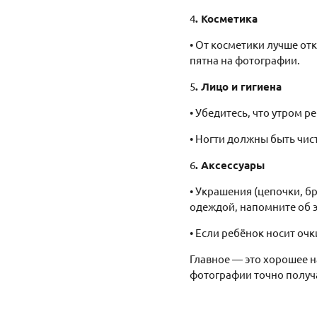
4
. Косметика
• От косметики лучше от
пятна на фотографии.
5
. Лицо и гигиена
• Убедитесь, что утром р
• Ногти должны быть чи
6
. Аксессуары
• Украшения (цепочки, б
одеждой, напомните об э
• Если ребёнок носит очк
Главное — это хорошее н
фотографии точно получ