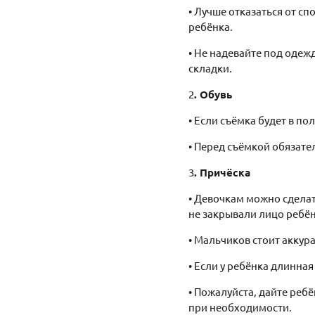
• Лучше отказаться от с
ребёнка.
• Не надевайте под одеж
складки.
2
. Обувь
• Если съёмка будет в п
• Перед съёмкой обязате
3
. Причёска
• Девочкам можно сделат
не закрывали лицо ребён
• Мальчиков стоит аккур
• Если у ребёнка длинная
• Пожалуйста, дайте реб
при необходимости.